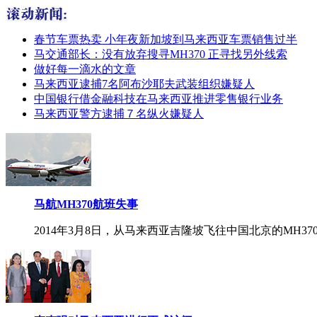
春节车票热卖 小年夜新加坡到马来西亚车票销售过半
马交通部长：没有放弃搜寻MH370 正寻找另外线索
做好每一滴水的文章
马来西亚逮捕7名阿布沙耶夫武装组织嫌疑人
中国银行借金融科技在马来西亚推进零售银行业务
马来西亚警方逮捕７名纵火嫌疑人
马航MH370航班失事
2014年3月8日，从马来西亚吉隆坡飞往中国北京的MH37