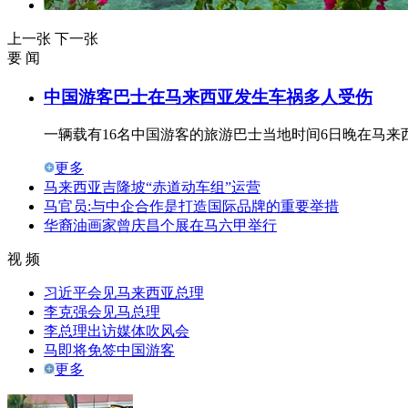
上一张
下一张
要 闻
中国游客巴士在马来西亚发生车祸多人受伤
一辆载有16名中国游客的旅游巴士当地时间6日晚在马
更多
马来西亚吉隆坡“赤道动车组”运营
马官员:与中企合作是打造国际品牌的重要举措
华裔油画家曾庆昌个展在马六甲举行
视 频
习近平会见马来西亚总理
李克强会见马总理
李总理出访媒体吹风会
马即将免签中国游客
更多