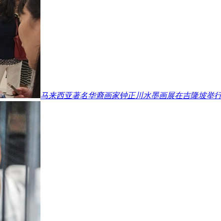
马来西亚著名华裔画家钟正川水墨画展在吉隆坡举