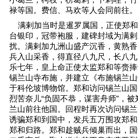
禄等国。费信、马欢等人会同前往。
满剌加当时是暹罗属国，正使郑和
台银印，冠带袍服，建碑封域为满剌
扰。满剌加九洲山盛产沉香，黄熟香
兵入山采香，得直径八九尺，长八九
乐七年，皇上命正使太监郑和等赍捧
锡兰山寺布施，并建立《布施锡兰山
于科伦坡博物馆。郑和访问锡兰山国
烈苦奈儿“负固不恭，谋害舟师”，
兰山前往他国。回程时再次访问锡兰
诱骗郑和到国中，发兵五万围攻郑和
郑和归路。郑和趁贼兵倾巢而出，国