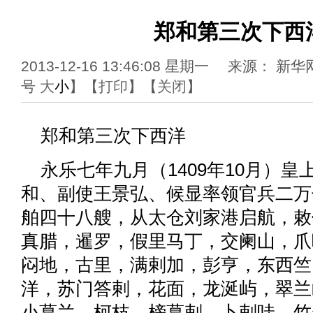
郑和第三次下西
2013-12-16 13:46:08 星期一 来源
号
大
小
】【
打印
】【
关闭
】
郑和第三次下西洋
永乐七年九月（1409年10月）皇
和、副使王景弘、候显率领官兵二万
舶四十八艘，从太仓刘家港启航，敕
真腊，暹罗，假里马丁，交阑山，爪
闷地，古里，满剌加，彭亨，东西竺
洋，苏门答剌，花面，龙涎屿，翠兰
小葛兰，柯枝，榜葛剌，卜剌哇，竹