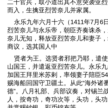
二千官兵，取小道出其不意突袭亚烈
而入，生擒亚烈苦奈儿并家属。
永乐九年六月十六（1411年7月6
烈苦奈儿与永乐帝，朝臣齐奏诛杀，
奈儿无知，释放亚烈苦奈儿和妻子，
商议，选其国人中
贤者为王。选贤者邪把乃耶，遣使
山国王，并遣返亚烈苦奈儿。永乐九年
加国王拜里米苏剌，率领妻子陪臣54
赐海船回国守卫疆土。从此“海外诸
德”。八月礼部、兵部议奏，对锡兰战
人，按奇功，奇功次等，头功，头功
并赏赐钞银，彩币锦布等。