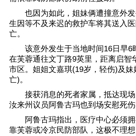
也因为如此，姐妹俩遭撞意外发
生因等不及来迟的救护车将其送入医
亡。
该意外发生于当地时间16日早6时
在芙蓉通往文丁路9英里，距离启智华
市区。姐姐文嘉琪(19岁，轻伤)及妹
亡)。
接获消息的死者家属，抵达现场
汝来州议员阿鲁古玛也到场安慰死伤
阿鲁古玛指出，医疗中心必须拥
靠芙蓉或冷京民防部队，这极不理想