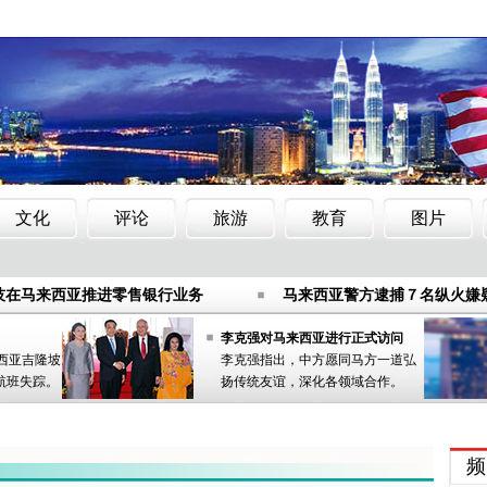
年夜新加坡到马来西亚车票销售过半
马交通部长：没有放弃搜寻M
章
马来西亚逮捕7名阿布沙耶夫武装组织嫌疑人
技在马来西亚推进零售银行业务
马来西亚警方逮捕７名纵火嫌
年夜新加坡到马来西亚车票销售过半
马交通部长：没有放弃搜寻M
章
马来西亚逮捕7名阿布沙耶夫武装组织嫌疑人
李克强对马来西亚进行正式访问
来西亚吉隆坡
李克强指出，中方愿同马方一道弘
技在马来西亚推进零售银行业务
马来西亚警方逮捕７名纵火嫌
航班失踪。
扬传统友谊，深化各领域合作。