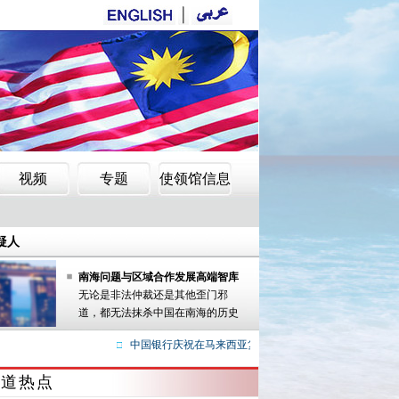
H370 正寻找另外线索
疑人
H370 正寻找另外线索
南海问题与区域合作发展高端智库
学术研讨会
无论是非法仲裁还是其他歪门邪
疑人
道，都无法抹杀中国在南海的历史
性权利。
中国银行庆祝在马来西亚复业十五周年
厦门大学马