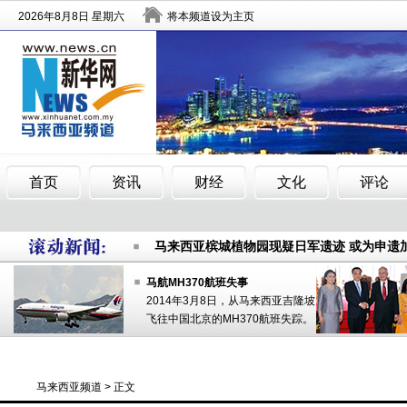
马来西亚举行第21届巴西古当国际风筝节
马来西亚槟城植物园现疑日军遗迹 或为申遗
紧张与乐趣同在：50米空中餐厅 边享美食边赏
马航MH370航班失事
马来西亚举行第21届巴西古当国际风筝节
2014年3月8日，从马来西亚吉隆坡
飞往中国北京的MH370航班失踪。
马来西亚槟城植物园现疑日军遗迹 或为申遗
紧张与乐趣同在：50米空中餐厅 边享美食边赏
马来西亚频道
> 正文