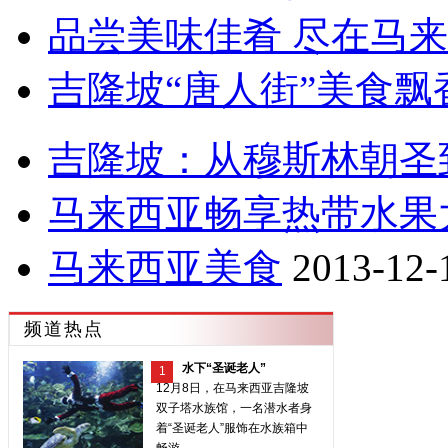
品尝美味佳肴 尽在马
吉隆坡“唐人街”美食飘
吉隆坡：从穆斯林朝圣
马来西亚畅享热带水果
马来西亚美食
2013-12-