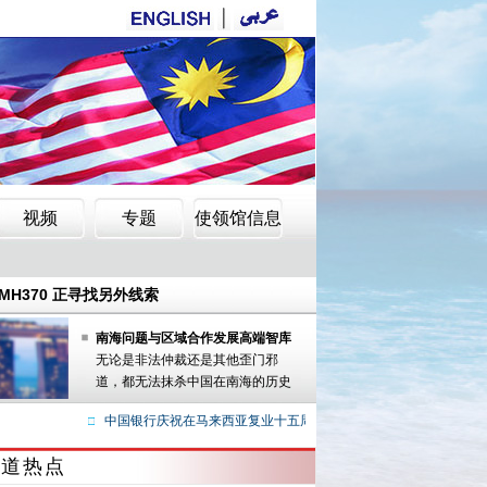
H370 正寻找另外线索
疑人
H370 正寻找另外线索
疑人
南海问题与区域合作发展高端智库
学术研讨会
无论是非法仲裁还是其他歪门邪
道，都无法抹杀中国在南海的历史
性权利。
中国银行庆祝在马来西亚复业十五周年
厦门大学马来西亚分