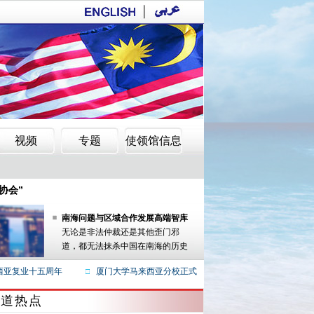
为正课
协会”
亚华人新春团拜活动
南海问题与区域合作发展高端智库
学术研讨会
无论是非法仲裁还是其他歪门邪
为正课
道，都无法抹杀中国在南海的历史
性权利。
协会”
亚复业十五周年
厦门大学马来西亚分校正式开学
“文化中国·四海同春
亚华人新春团拜活动