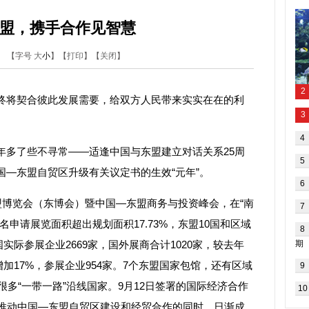
盟，携手合作见智慧
日报
【字号
大
小
】【
打印
】【
关闭
】
将契合彼此发展需要，给双方人民带来实实在在的利
多了些不寻常——适逢中国与东盟建立对话关系25周
—东盟自贸区升级有关议定书的生效“元年”。
博览会（东博会）暨中国—东盟商务与投资峰会，在“南
申请展览面积超出规划面积17.73%，东盟10国和区域
国实际参展企业2669家，国外展商合计1020家，较去年
增加17%，参展企业954家。7个东盟国家包馆，还有区域
很多“
一带一路
”沿线国家。9月12日签署的国际经济合作
在推动中国—东盟自贸区建设和经贸合作的同时，日渐成