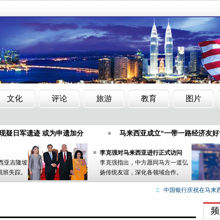
届巴西古当国际风筝节
马来西亚教育部拟将国民中学华文科列
现疑日军遗迹 或为申遗加分
马来西亚成立“一带一路经济友好
米空中餐厅 边享美食边赏景(图)
马珈公参携馆员出席马来西
李克强对马来西亚进行正式访问
来西亚吉隆坡
李克强指出，中方愿同马方一道弘
届巴西古当国际风筝节
马来西亚教育部拟将国民中学华文科列
航班失踪。
扬传统友谊，深化各领域合作。
现疑日军遗迹 或为申遗加分
马来西亚成立“一带一路经济友好
中国银行庆祝在马来西
米空中餐厅 边享美食边赏景(图)
马珈公参携馆员出席马来西