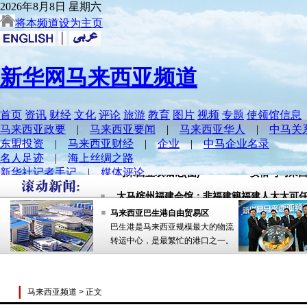
大马副首相：行动党安顺补选候选人被操控 
马来西亚双城记(图)
安倍与马来西
大马槟州福建会馆：非福建籍福建人太太可
大马副首相：行动党安顺补选候选人被操控 
马来西亚巴生港自由贸易区
巴生港是马来西亚规模最大的物流
马来西亚双城记(图)
安倍与马来西
转运中心，是最繁忙的港口之一。
大马槟州福建会馆：非福建籍福建人太太可
马来西亚频道
> 正文