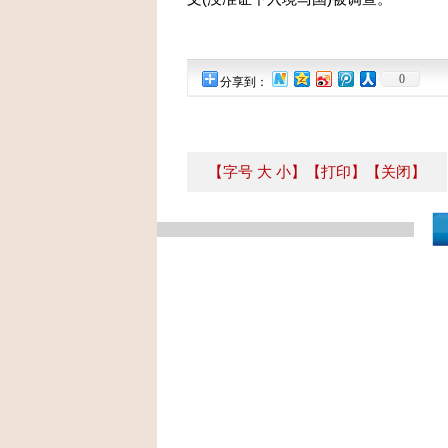
0
分享到：
【字号
大
小
】
【打印】
【关闭】