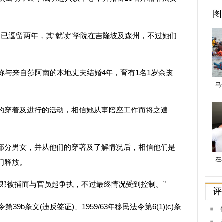
逗留两年，其“就读”学院在吉隆坡及森州，不过她们
称与来自莎阿南的本地丈夫结婚4年，育有1名1岁余孩
穿着及进行的活动，相信她从事陪座工作而将之逮
分男女，并从他们的穿著及了解情况后，相信他们是
们释放。
被捕而与官员起争执，不过最终情况受到控制。”
b条文(违反签证)、1959/63年移民法令第6(1)(c)条