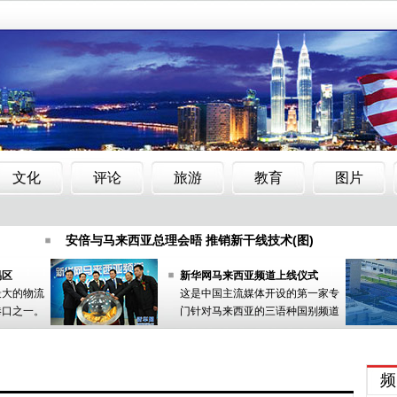
党安顺补选候选人被操控 华裔躺枪
大马移民局突查娱乐中心 
)
安倍与马来西亚总理会晤 推销新干线技术(图)
：非福建籍福建人太太可任理事
忧电磁波影响健康 大马华人
党安顺补选候选人被操控 华裔躺枪
大马移民局突查娱乐中心 
)
安倍与马来西亚总理会晤 推销新干线技术(图)
：非福建籍福建人太太可任理事
忧电磁波影响健康 大马华人
易区
新华网马来西亚频道上线仪式
最大的物流
这是中国主流媒体开设的第一家专
港口之一。
门针对马来西亚的三语种国别频道