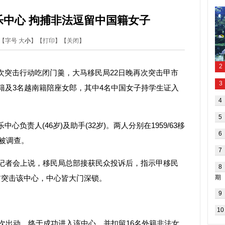
乐中心 拘捕非法逗留中国籍女子
【字号
大
小
】【
打印
】【
关闭
】
突击行动吃闭门羹，大马移民局22日晚再次突击甲市
籍及3名越南籍陪座女郎，其中4名中国女子持学生证入
责人(46岁)及助手(32岁)。两人分别在1959/63移
下被调查。
记者会上说，移民局总部接获民众投诉后，指示甲移民
前突击该中心，中心皆大门深锁。
次出动，终于成功进入该中心，并扣留16名外籍非法女