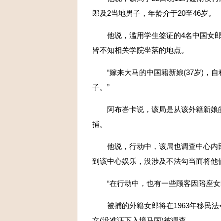
郎及2当地男子，年龄介于20至46岁。
他说，滥用学生签证的4名中国女郎已
皆不知相关学院坐落的地点。
“嫁来大马的中国籍新娘(37岁)，自
子。”
阿布峇卡说，该局是从该外籍新娘的
捕。
他说，行动中，该局也调查中心内部
到该中心娱乐，没涉及不法勾当而将他
“在行动中，也有一些顾客因陪座女郎
被捕的外籍女郎将在1963年移民法令第39
文(没准证下入境马国)被调查。