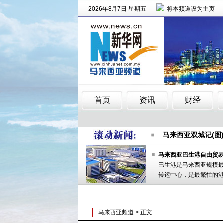
大马副首相：行动
马来西亚双城记(图
大马槟州福建会馆
大马副首相：行动
马来西亚双城记(图
大马槟州福建会馆
马来西亚巴生港自由贸
巴生港是马来西亚规模
转运中心，是最繁忙的
马来西亚频道
> 正文