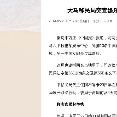
大马移民局突查娱
2014-05-25 07:57:37 星期日 来源： 环球网
据马来西亚《中国报》报道，前两次
马六甲拉也某娱乐中心，逮捕13名中国
境，另一中国女郎是过埠新娘。
该局也逮捕两名当地男子，即该娱乐中心负
民局法令第56(1)(d)条文及第55B条文
甲移民局代主任阿布峇卡23日早在
局展开取缔行动，该局于两周前及4天
顾客官员起争执
他说，该局于22日晚11时趁雨夜再