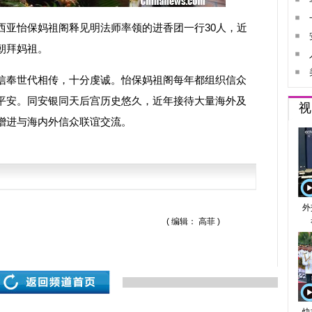
西亚怡保妈祖阁释见明法师率领的进香团一行30人，近
朝拜妈祖。
奉世代相传，十分虔诚。怡保妈祖阁每年都组织信众
平安。同安银同天后宫历史悠久，近年接待大量海外及
增进与海内外信众联谊交流。
( 编辑： 高菲 )