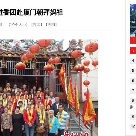
进香团赴厦门朝拜妈祖
新闻网
【字号
大
小
】【
打印
】【
关闭
】