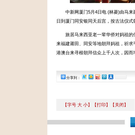
中新网厦门5月4日电 (林菱)由马来
日到厦门同安银同天后宫，按古法仪式
旅居马来西亚老一辈华侨对妈祖的信
来福建莆田、同安等地朝拜妈祖，祈求
港澳台来寻根朝拜信众上千人次，因而
分享到：
【字号
大
小
】
【打印】
【关闭】