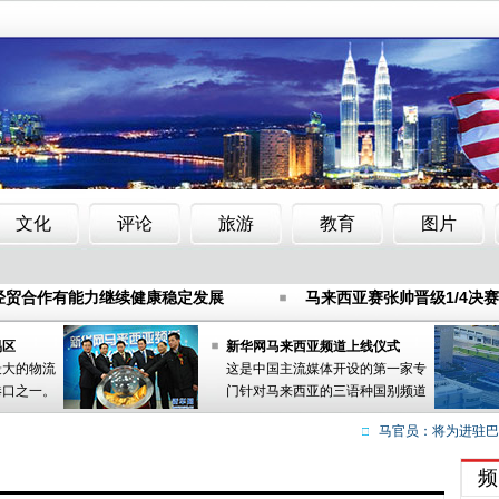
年轻华裔勿自我矮化放弃华文
梁静茹顺利产子 老公微博发儿
经贸合作有能力继续健康稳定发展
马来西亚赛张帅晋级1/4决
可超4500米搜寻失联航班
厦门大学马来西亚分校5月动土 耗资
年轻华裔勿自我矮化放弃华文
梁静茹顺利产子 老公微博发儿
易区
新华网马来西亚频道上线仪式
最大的物流
这是中国主流媒体开设的第一家专
经贸合作有能力继续健康稳定发展
马来西亚赛张帅晋级1/4决
港口之一。
门针对马来西亚的三语种国别频道
可超4500米搜寻失联航班
厦门大学马来西亚分校5月动土 耗资
马官员：将为进驻巴生