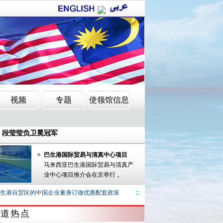
子脚印照报喜
赛 段莹莹负卫冕冠军
数亿令吉(图)
子脚印照报喜
巴生港国际贸易与清真中心项目
马来西亚巴生港国际贸易与清真产
赛 段莹莹负卫冕冠军
业中心项目推介会在京举行 。
数亿令吉(图)
港自贸区的中国企业量身订做优惠配套政策
马来西亚贸工部副部长视察巴生港