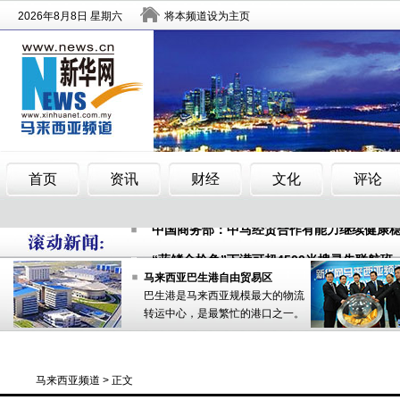
马来西亚侨领提醒年轻华裔勿自我矮化放弃
中国商务部：中马经贸合作有能力继续健康
“蓝鳍金枪鱼”下潜可超4500米搜寻失联航班
马来西亚侨领提醒年轻华裔勿自我矮化放弃
马来西亚巴生港自由贸易区
巴生港是马来西亚规模最大的物流
中国商务部：中马经贸合作有能力继续健康
转运中心，是最繁忙的港口之一。
“蓝鳍金枪鱼”下潜可超4500米搜寻失联航班
马来西亚频道
> 正文