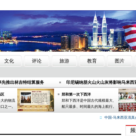
春”艺术团在马来西亚演出
马来西亚遭遇大量撤资 金额已超过2
率先推出林吉特结算服务
印尼锡纳朋火山火山灰将影响马来西
华裔郭鹤年重夺大马首富宝座
马来西亚外交官在瑞典因打孩子被
春”艺术团在马来西亚演出
马来西亚遭遇大量撤资 金额已超过2
易区
郑和第一次下西洋
最大的物流
郑和下西洋是中国古代规模最大、
率先推出林吉特结算服务
印尼锡纳朋火山火山灰将影响马来西
港口之一。
船只最多、时间最久的海上航行。
华裔郭鹤年重夺大马首富宝座
马来西亚外交官在瑞典因打孩子被
中国-马来西亚清真企