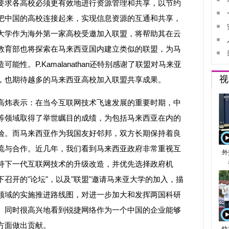
要求各高校必须更有效地进行资源管理和共享，以节约
把中国的高校连接起来，实现信息资源的互通和共享，
大学作为海外第一家高校受邀加入联盟，将帮助其在云
教育部也将探索在马来西亚国内建立类似的联盟，为马
性。P.Kamalanathan还特别感谢了联盟对马来亚
，也期待越多的马来西亚高校加入联盟共享成果。
炜表示：在当今互联网技术飞速发展的重要时期，中
等领域取得了举世瞩目的成绩，为包括马来西亚在内的
验。而马来西亚作为我国友好邻邦，双方长期保持着良
流与合作。近几年，我们看到马来西亚政府非常重视互
持下一代互联网技术的升级改造，并优先选择政府机
召开的"论坛"，以及"联盟"邀请马来亚大学的加入，描
领域的实施推进路线图，对进一步加大和发挥两国科研
。同时很高兴地看到锐捷网络作为一个中国的企业能够
方面做出贡献。