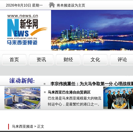
中国游客马来西亚探亲被当非法劳工扣留
东南亚出游连遭重创：马来西亚游跌至冰点 
李宗伟挑重任：为大马争取第一分 心理战很
中国游客马来西亚探亲被当非法劳工扣留
马来西亚巴生港自由贸易区
巴生港是马来西亚规模最大的物流
东南亚出游连遭重创：马来西亚游跌至冰点 
转运中心，是最繁忙的港口之一。
李宗伟挑重任：为大马争取第一分 心理战很
马来西亚频道
> 正文