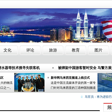
强海空协同 澳方誓言全力搜寻
中马建交40年：抹不去的
潜水器等技术搜寻失联客机
被绑架中国游客暂时安全 马警方
还原：劫匪划船1分钟劫走人
马警方证实上海游客被绑架案绑匪
强海空协同 澳方誓言全力搜寻
中马建交40年：抹不去的
易区
新华网马来西亚频道上线仪式
最大的物流
这是中国主流媒体开设的第一家专
潜水器等技术搜寻失联客机
被绑架中国游客暂时安全 马警方
港口之一。
门针对马来西亚的三语种国别频道
还原：劫匪划船1分钟劫走人
马警方证实上海游客被绑架案绑匪
马官员：将为进驻巴生