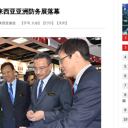
马来西亚亚洲防务展落幕
华网马来西亚频道
【字号
大
小
】【
打印
】【
关闭
】