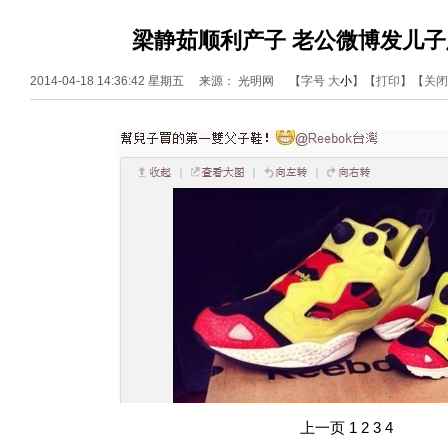
梁静茹顺利产子 老公微博发儿
2014-04-18 14:36:42 星期五 来源： 光明网
【字号
大
小
】【
打印
】【
关闭
上一页
1
2
3
4