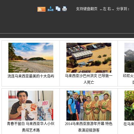
支持键盘翻页 ←左 右→
分享到
:
马来西亚沙巴州洪灾 已导致一
印尼火
流连马来西亚最美的十大岛屿
人死亡
青春不留白 马来西亚华人小伙
2014马来西亚旅游年开幕 特色
在马
勇闯艺术路
表演迎接游客