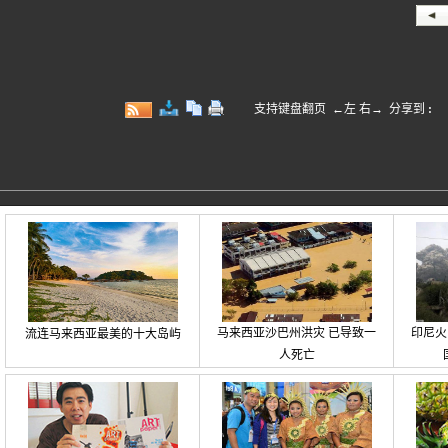
支持键盘翻页 ←左 右→
分享到
:
马来西亚沙巴州洪灾 已导致一
印尼火
流连马来西亚最美的十大岛屿
人死亡