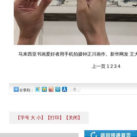
马来西亚书画爱好者用手机拍摄钟正川画作。新华网发 王
上一页
1
2
3
4
0
分享到：
【字号
大
小
】
【打印】
【关闭】