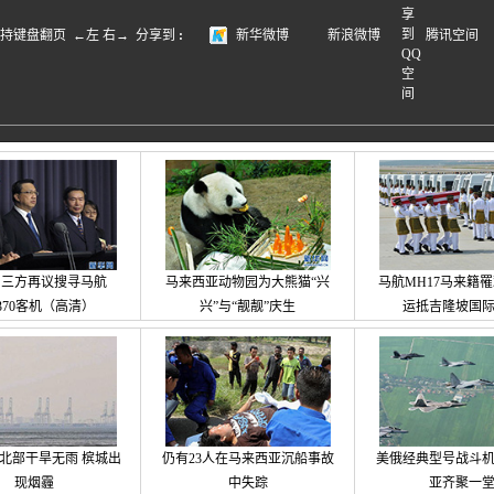
盘翻页 ←左 右→
分享到
:
新华微博
新浪微博
腾讯空间
马三方再议搜寻马航
马来西亚动物园为大熊猫“兴
马航MH17马来籍
370客机（高清）
兴”与“靓靓”庆生
运抵吉隆坡国
北部干旱无雨 槟城出
仍有23人在马来西亚沉船事故
美俄经典型号战斗
现烟霾
中失踪
亚齐聚一