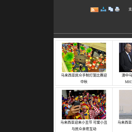
支持键
马来西亚民众手制灯笼比赛迎
澳中
中秋
MH
马来西亚迎来小丑节 可爱小丑
马来西亚
与民众亲密互动