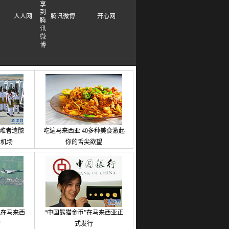
人人网
腾讯微博
开心网
罹难者遗骸
吃遍马来西亚 40多种美食激起
际机场
你的舌尖欲望
机在马来西
“中国熊猫金币”在马来西亚正
堂
式发行