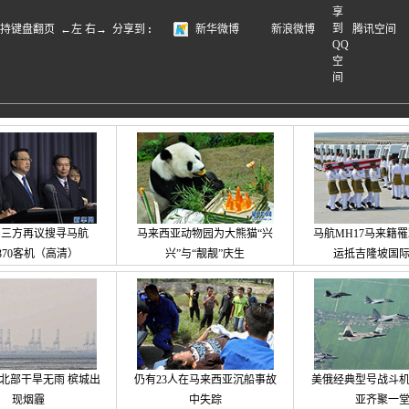
盘翻页 ←左 右→
分享到
:
新华微博
新浪微博
腾讯空间
马三方再议搜寻马航
马来西亚动物园为大熊猫“兴
马航MH17马来籍
370客机（高清）
兴”与“靓靓”庆生
运抵吉隆坡国
北部干旱无雨 槟城出
仍有23人在马来西亚沉船事故
美俄经典型号战斗
现烟霾
中失踪
亚齐聚一