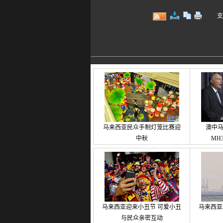
支持键
马来西亚民众手制灯笼比赛迎
澳中
中秋
MH
马来西亚迎来小丑节 可爱小丑
马来西亚
与民众亲密互动