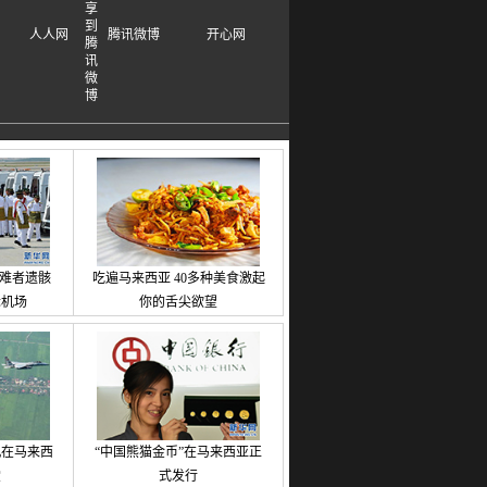
人人网
腾讯微博
开心网
罹难者遗骸
吃遍马来西亚 40多种美食激起
际机场
你的舌尖欲望
机在马来西
“中国熊猫金币”在马来西亚正
堂
式发行