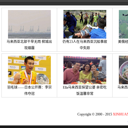
马来西亚北部干旱无雨 槟城出
仍有23人在马来西亚沉船事故
美俄
现烟霾
中失踪
羽毛球——日本公开赛：李宗
Ella马来西亚探望公婆 亲密吃
马来西
伟夺冠
饭温馨非常
Copyright © 2000 - 2015
XINHUA