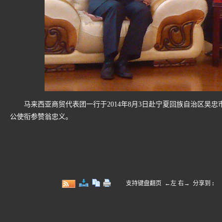
马来西亚商贸代表团一行于2014年8月3日赴宁夏回族自治区吴忠
公使衔参赞翁忠义。
支持键盘翻页 ←左 右→
分享到
: