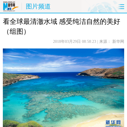
图片频道
看全球最清澈水域 感受纯洁自然的美好
首页
时政
国际
财经
（组图）
娱乐
体育
人事
教育
2018年03月29日 08:58:23
| 来源：
新华网
时尚
思客
地方
法治
港澳
台湾
华人
汽车
科技
能源
房产
公司
图片
视频
彩票
食品
旅游
健康
信息化
数据
金融
公益
军事
无人机