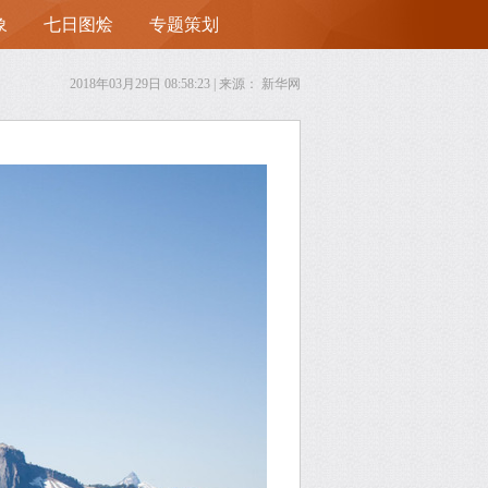
象
七日图烩
专题策划
首
2018年03月29日 08:58:23
| 来源：
新华网