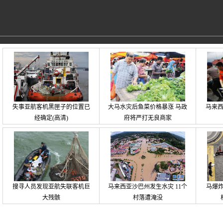
失事亚航客机黑匣子的位置已
大马水灾后鱼菜价格暴涨 马政
马来
经确定(高清)
府将严打无良商家
搜寻人员发现亚航失联客机巨
马来西亚沙巴州发生水灾 11个
马爆炸
大残骸
村落遭淹没