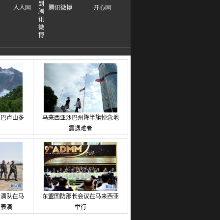
人人网
腾讯微博
开心网
纳巴卢山多
马来西亚沙巴州降半旗悼念地
震遇难者
表演队在马
东盟国防部长会议在马来西亚
行表演
举行