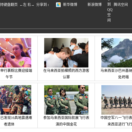
盘翻页 ←左 右→
分享到
:
新华微博
新浪微博
腾讯空间
亚举行裹粽比赛迎接端
在马来西亚拍裸照的西方游客
马来西亚沙巴州基
午节
认罪
处坍塌
已发现16具地震遇难
参加马来西亚国际航展飞行表
中国空军八一飞行
者遗体
演的中国金花
来西亚进行飞