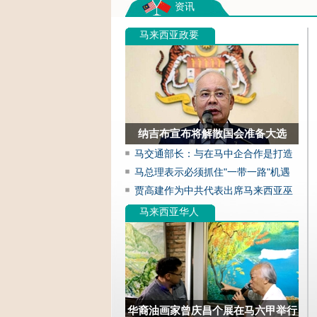
资讯
马来西亚政要
纳吉布宣布将解散国会准备大选
马交通部长：与在马中企合作是打造
国际品牌的重要举措
马总理表示必须抓住"一带一路"机遇
贾高建作为中共代表出席马来西亚巫
统党代会
马来西亚华人
华裔油画家曾庆昌个展在马六甲举行