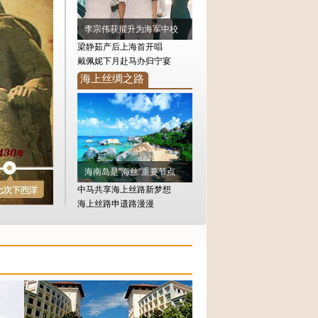
李宗伟获擢升为海军中校
梁静茹产后上海首开唱
戴佩妮下月赴马办归宁宴
海上丝绸之路
海南岛是"海丝"重要节点
中马共享海上丝路新梦想
海上丝路申遗路漫漫