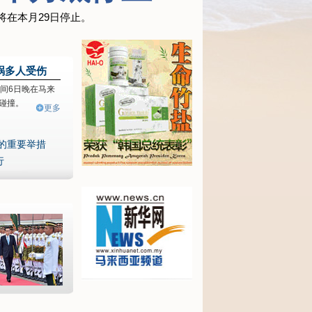
将在本月29日停止。
祸多人受伤
间6日晚在马来
碰撞。
更多
的重要举措
行