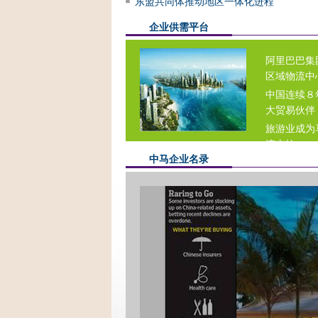
东盟共同体推动地区一体化进程
企业供需平台
阿里巴巴集
区域物流中
中国连续８
大贸易伙伴
旅游业成为
济支柱
中马企业名录
马国家石油
收下降