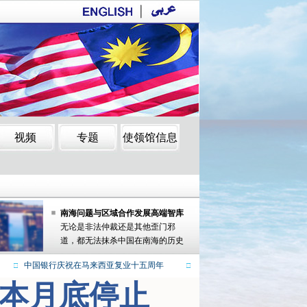
H370 正寻找另外线索
疑人
H370 正寻找另外线索
疑人
南海问题与区域合作发展高端智库
学术研讨会
无论是非法仲裁还是其他歪门邪
道，都无法抹杀中国在南海的历史
性权利。
中国银行庆祝在马来西亚复业十五周年
厦门大学马来西亚分校正式开学
作本月底停止