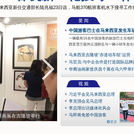
来西亚新任交通部长陆兆福23日说，马航370航班客机水下搜寻工作
要 闻
中国游客巴士在马来西亚发生车
一辆载有16名中国游客的旅游巴士当地时
西亚雪兰莪州云顶附近与一辆小轿车发生
马来西亚吉隆坡“赤道动车组”运营
马官员:与中企合作是打造国际品牌
华裔油画家曾庆昌个展在马六甲举
视 频
习近平会见马来西亚总理
李克强会见马总理
李总理出访媒体吹风会
马即将免签中国游客
墨画展在吉隆坡举行
更多