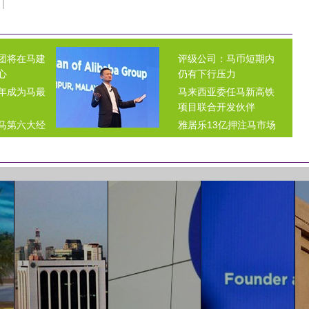
团将在马建
评级公司：马币短期内
心
仍有下行压力
年成为马最
马来西亚委任马新高铁
项目联合开发伙伴
马第六大经
雅居乐13亿押注马市场
绿地集团200亿马来西
公司去年营
亚造城