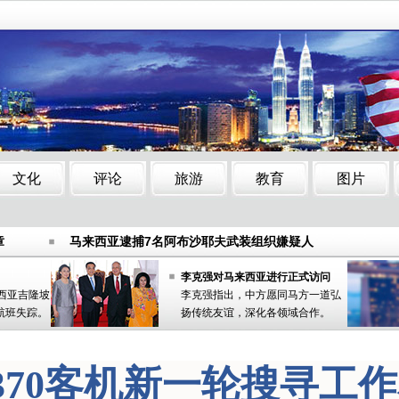
年夜新加坡到马来西亚车票销售过半
马交通部长：没有放弃搜寻M
章
马来西亚逮捕7名阿布沙耶夫武装组织嫌疑人
技在马来西亚推进零售银行业务
马来西亚警方逮捕７名纵火嫌
年夜新加坡到马来西亚车票销售过半
马交通部长：没有放弃搜寻M
章
马来西亚逮捕7名阿布沙耶夫武装组织嫌疑人
技在马来西亚推进零售银行业务
马来西亚警方逮捕７名纵火嫌
李克强对马来西亚进行正式访问
来西亚吉隆坡
李克强指出，中方愿同马方一道弘
航班失踪。
扬传统友谊，深化各领域合作。
370客机新一轮搜寻工