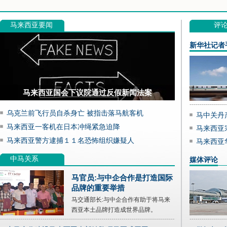
马来西亚要闻
评
新华社记者
马来西亚国会下议院通过反假新闻法案
乌克兰前飞行员自杀身亡 被指击落马航客机
马中关丹
马来西亚一客机在日本冲绳紧急迫降
马来西亚
马来西亚警方逮捕１１名恐怖组织嫌疑人
马来西亚
中马关系
媒体评论
马官员:与中企合作是打造国际
品牌的重要举措
马交通部长:与中企合作有助于将马来
西亚本土品牌打造成世界品牌。