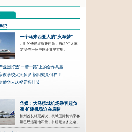
论
手记
一个马来西亚人的“火车梦”
儿时的他也许很难想象，自己的“火车
梦”会在一家中国企业里实现。
产业园打造“一带一路”上的合作共赢
宗教学校火灾多发 祸因究竟何在？
华侨华人庆祝元宵佳节
华媒：大马槟城机场乘客超负
荷 扩建机场迫在眉睫
槟州首长林冠英说，槟城国际机场乘客
量已经远远饱和量，扩建是当务之急。