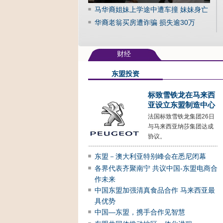
马华裔姐妹上学途中遭车撞 妹妹身亡
华裔老翁买房遭诈骗 损失逾30万
财经
东盟投资
标致雪铁龙在马来西
亚设立东盟制造中心
法国标致雪铁龙集团26日
与马来西亚纳莎集团达成
协议。
东盟－澳大利亚特别峰会在悉尼闭幕
各界代表齐聚南宁 共议中国-东盟电商合
作未来
中国东盟加强清真食品合作 马来西亚最
具优势
中国—东盟，携手合作见智慧