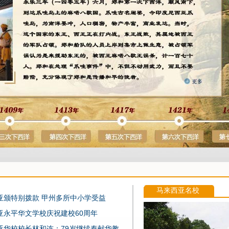
马来西亚名校
亚颁特别拨款 甲州多所中小学受益
亚永平华文学校庆祝建校60周年
亚华校校长林和连：79岁继续奉献华教